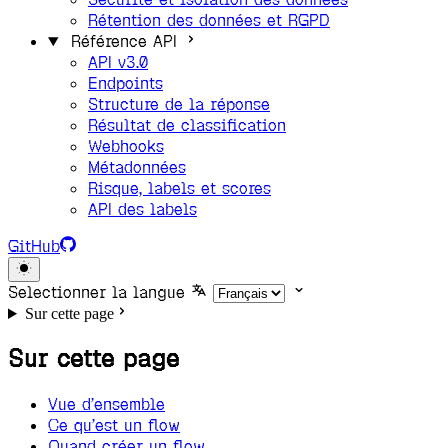
Rétention des données et RGPD
Référence API
API v3.0
Endpoints
Structure de la réponse
Résultat de classification
Webhooks
Métadonnées
Risque, labels et scores
API des labels
GitHub
Selectionner la langue
Sur cette page
Sur cette page
Vue d’ensemble
Ce qu’est un flow
Quand créer un flow