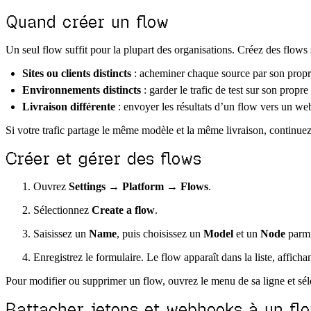
Quand créer un flow
Un seul flow suffit pour la plupart des organisations. Créez des flows
Sites ou clients distincts
: acheminer chaque source par son propre f
Environnements distincts
: garder le trafic de test sur son propre
Livraison différente
: envoyer les résultats d’un flow vers un we
Si votre trafic partage le même modèle et la même livraison, continuez à
Créer et gérer des flows
Ouvrez
Settings → Platform → Flows
.
Sélectionnez
Create a flow
.
Saisissez un
Name
, puis choisissez un
Model
et un
Node
parmi
Enregistrez le formulaire. Le flow apparaît dans la liste, affic
Pour modifier ou supprimer un flow, ouvrez le menu de sa ligne et sé
Rattacher jetons et webhooks à un fl