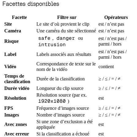
Facettes disponibles
Facette
Filtre sur
Opérateurs
Site
Le site d’où provient le clip
est / n’est pas
Caméra
Une caméra du site sélectionné
est / n’est pas
safe
danger
,
ou
est / n’est pas /
Risque
intrusion
parmi / hors
est / n’est pas /
Label
Labels associés aux résultats
parmi / hors
Correspondance de texte sur le
Vidéo
contient
nom de la vidéo
Temps de
Durée de la classification
≥ / ≤ / = / ≠
classification
Durée vidéo
Longueur du clip source
≥ / ≤ / = / ≠
Résolution source (par ex.
Résolution
est
1920x1080
)
FPS
Fréquence d’images source
≥ / ≤ / = / ≠
Images
Nombre d’images source
≥ / ≤ / = / ≠
Si une zone d’exclusion a été
Avec zones
est
appliquée
Avec erreur
Si la classification a échoué
est