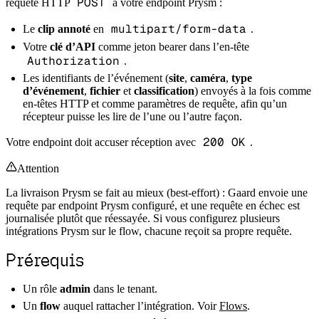
POST
requête HTTP
à votre endpoint Prysm :
multipart/form-data
Le
clip annoté
en
.
Votre
clé d’API
comme jeton bearer dans l’en-tête
Authorization
.
Les identifiants de l’événement (
site
,
caméra
,
type
d’événement
,
fichier
et
classification
) envoyés à la fois comme
en-têtes HTTP et comme paramètres de requête, afin qu’un
récepteur puisse les lire de l’une ou l’autre façon.
200 OK
Votre endpoint doit accuser réception avec
.
Attention
La livraison Prysm se fait au mieux (best-effort) : Gaard envoie une
requête par endpoint Prysm configuré, et une requête en échec est
journalisée plutôt que réessayée. Si vous configurez plusieurs
intégrations Prysm sur le flow, chacune reçoit sa propre requête.
Prérequis
Un rôle
admin
dans le tenant.
Un
flow
auquel rattacher l’intégration. Voir
Flows
.