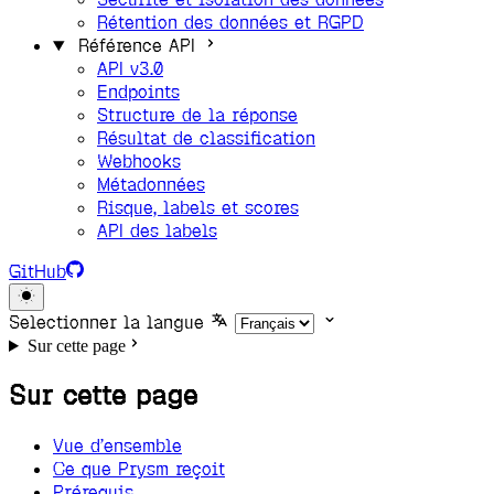
Rétention des données et RGPD
Référence API
API v3.0
Endpoints
Structure de la réponse
Résultat de classification
Webhooks
Métadonnées
Risque, labels et scores
API des labels
GitHub
Selectionner la langue
Sur cette page
Sur cette page
Vue d’ensemble
Ce que Prysm reçoit
Prérequis