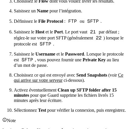
Choisissez le
Flow
dont vous voulez livrer les résultats.
Saisissez un
Name
pour l’intégration.
FTP
SFTP
Définissez le
File Protocol
:
ou
.
21
Saisissez le
Host
et le
Port
. Le port vaut
par défaut ;
22
réglez-le sur votre port SFTP (généralement
) lorsque le
SFTP
protocole est
.
Saisissez le
Username
et le
Password
. Lorsque le protocole
SFTP
est
, vous pouvez fournir une
Private Key
au lieu
d’un mot de passe.
Choisissez ce qui est envoyé avec
Send Snapshots
(voir
Ce
qui arrive sur votre serveur
ci-dessous).
Activez éventuellement
Clean up SFTP folder after 15
minutes
pour que Gaard supprime les fichiers livrés 15
minutes après leur écriture.
Sélectionnez
Test
pour vérifier la connexion, puis enregistrez.
Note