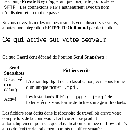
Le champ
Private Key
n’apparaît que lorsque le protocole est
SFTP
. Les connexions FTP s’authentifient avec un nom
d’utilisateur et un mot de passe.
Si vous devez livrer les mêmes résultats vers plusieurs serveurs,
ajoutez une intégration
SFTP/FTP Outbound
par destination.
Ce qui arrive sur votre serveur
Ce que Gaard écrit dépend de l’option
Send Snapshots
:
Send
Fichiers écrits
Snapshots
Désactivé
L’extrait highlight de la classification, écrit sous forme
(par
.mp4
d’un unique fichier
.
défaut)
.jpg
.jpeg
Les instantanés JPEG (
/
) de
Activé
l’alerte, écrits sous forme de fichiers image individuels.
Les fichiers sont écrits dans le répertoire de travail où arrive votre
compte lors de la connexion. La livraison se produit
automatiquement pour chaque classification terminée du flow : il n’y
a pas de fenêtre de traitement par lots planifiée séparée.